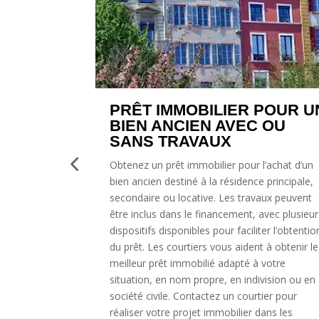
 POUR UN
PRÊT IMMOBILIER POUR
 OU
UNE CONSTRUCTION OU
ACHAT SUR PLAN
l’achat d’un
Obtenez un prêt immobilier pour l’achat d’un
e principale,
bien immobilier en construction ou sur plan
vaux peuvent
(VEFA), pour une résidence principale,
 avec plusieurs
secondaire ou locative. Les plans de
iter l’obtention
financement peuvent inclure une période de
t à obtenir le
différé correspondant à la durée de
 votre
construction. Les courtiers vous accompagn
ivision ou en
pour définir vos besoins et négocier le crédit
tier pour
immobilier adapté à vos attentes. Contactez
dans les
courtier pour réaliser votre projet immobilier