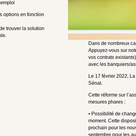
’emploi
es options en fonction
e trouver la solution
ble.
Dans de nombreux cas 
Appuyez-vous sur notr
vos contrats existants
avec les banquiers/as
Le 17 février 2022, La
Sénat.
Cette réforme sur l’as
mesures phares :
• Possibilité de chang
moment. Cette disposit
prochain pour les nouv
septembre pour les au