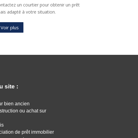
banquiers/assu
Voir plus
Voir plus
 site :
r bien ancien
struction ou achat sur
is
ation de prêt immobilier