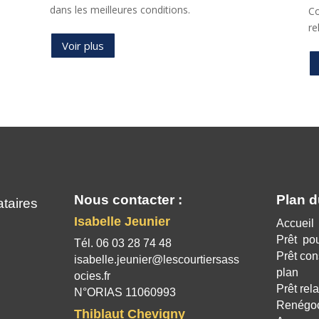
Contactez un courtier pour obtenir un prêt
relais adapté à votre situation.
Voir plus
Nous contacter :
Plan du
taires
Isabelle Jeunier
Accueil
Prêt pou
Tél. 06 03 28 74 48
Prêt con
isabelle.jeunier@lescourtiersass
plan
ocies.fr
Prêt rela
N°ORIAS 11060993
Renégoci
Thiblaut Chevigny