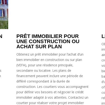
LE PRÊT RELAIS
R
I
Obtenez un prêt relais pour acquérir un bien
S
immobilier avant de vendre le vôtre, évitant
ainsi des déménagements inutiles. Ce type de
crédit vous permet d’obtenir un capital que
La
vous rembourserez lors de la vente de votre
su
bien immobilier. Il existe de nombreuses offres
op
bancaires pour le prêt relais, nécessitant l’aide
im
d’un courtier pour comparer les différentes
si
ent
offres. Les courtiers vous expliqueront les
fa
coûts, les contraintes et les avantages du prêt
Le
 un
relais, ainsi que la faisabilité en cas de prêt
si
immobilier restant sur le bien à vendre.